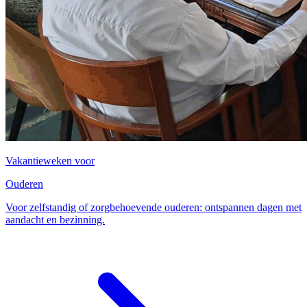
Vakantieweken voor
Ouderen
Voor zelfstandig of zorgbehoevende ouderen: ontspannen dagen met
aandacht en bezinning.