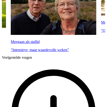
Mee
“On
Meegaan als staflid
”
“Intensieve, maar waardevolle weken”
Veelgestelde vragen