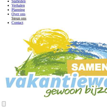
Stafleden
Verhalen
Planning
Over ons
Steun ons
Contact