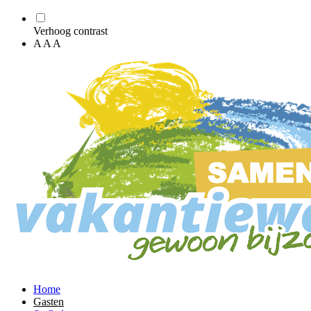
Verhoog contrast
A
A
A
Home
Gasten