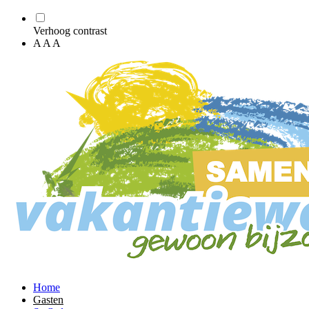
Verhoog contrast
A
A
A
Home
Gasten