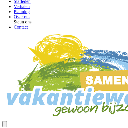
Stafleden
Verhalen
Planning
Over ons
Steun ons
Contact