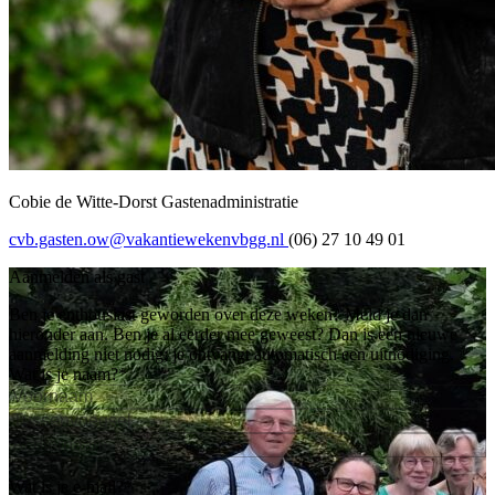
Cobie de Witte-Dorst
Gastenadministratie
cvb.gasten.ow@vakantiewekenvbgg.nl
(06) 27 10 49 01
Aanmelden als gast
Ben je enthousiast geworden over deze weken? Meld je dan
hieronder aan. Ben je al eerder mee geweest? Dan is een nieuwe
aanmelding niet nodig; je ontvangt automatisch een uitnodiging.
Wat is je naam?
Voornaam
Tussenvoegsel
Achternaam
Wat is je e-mail?